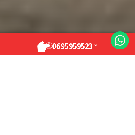
VOTRE TAXI
0695959523
*
Vos déplacements en toute sécurité et dans
un confort optimal.
Demande de Réservation
0695959523
TAXI 7 PLACES - Taxi à Paris et