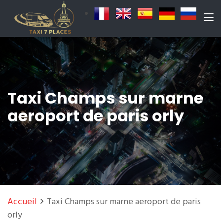
Taxi Champs sur marne
aeroport de paris orly
Accueil
Taxi Champs sur marne aeroport de paris
orly