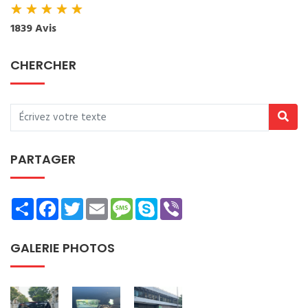
★
★
★
★
★
1839 Avis
CHERCHER
PARTAGER
Share
Facebook
Twitter
Email
Message
Skype
Viber
GALERIE PHOTOS