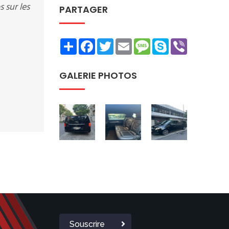
 sur les
PARTAGER
Share
Facebook
Twitter
Email
Message
Skype
Viber
GALERIE PHOTOS
Souscrire