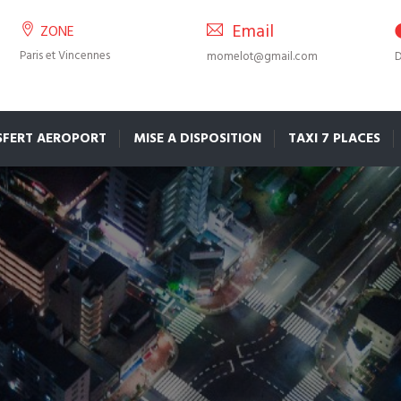
Email
ZONE
Paris et Vincennes
momelot@gmail.com
D
SFERT AEROPORT
MISE A DISPOSITION
TAXI 7 PLACES