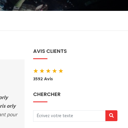
AVIS CLIENTS
★
★
★
★
★
3592 Avis
CHERCHER
orly
is orly
sant pour