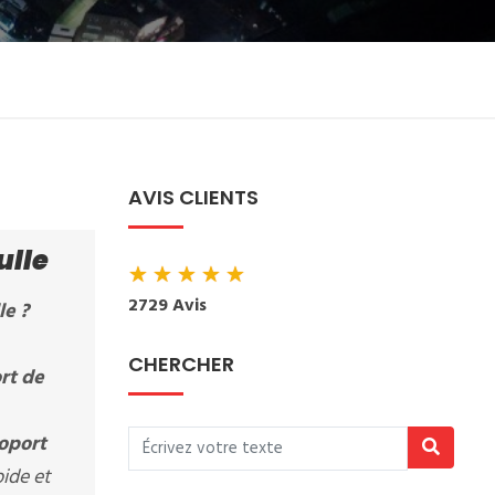
AVIS CLIENTS
ulle
★
★
★
★
★
2729 Avis
lle
?
CHERCHER
rt de
oport
pide et