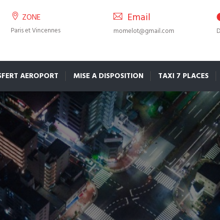
Email
ZONE
Paris et Vincennes
momelot@gmail.com
D
SFERT AEROPORT
MISE A DISPOSITION
TAXI 7 PLACES