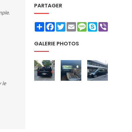
PARTAGER
mple.
Share
Facebook
Twitter
Email
Message
Skype
Viber
GALERIE PHOTOS
 le