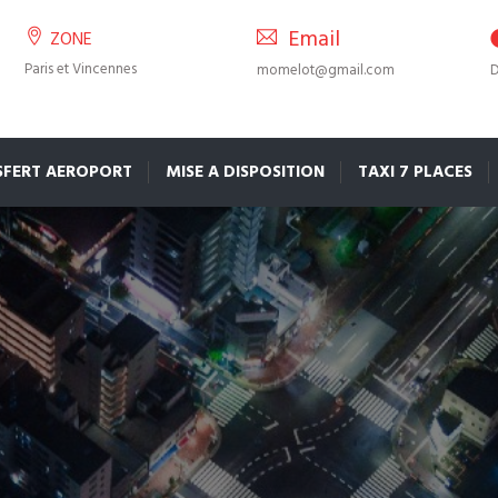
Email
ZONE
Paris et Vincennes
momelot@gmail.com
D
SFERT AEROPORT
MISE A DISPOSITION
TAXI 7 PLACES