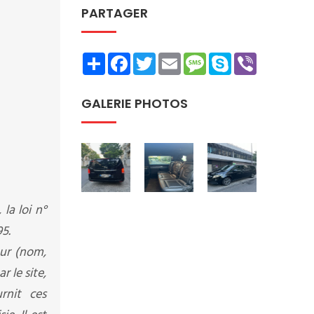
PARTAGER
Share
Facebook
Twitter
Email
Message
Skype
Viber
GALERIE PHOTOS
la loi n°
5.
eur (nom,
 le site,
rnit ces