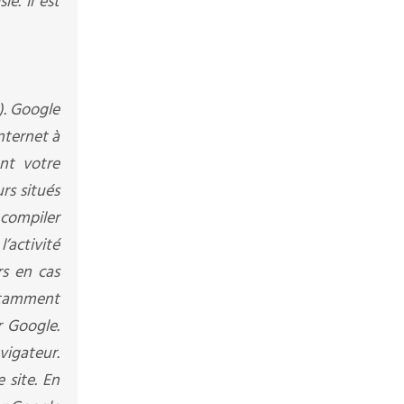
e. Il est
»). Google
internet à
ant votre
rs situés
 compiler
l’activité
rs en cas
notamment
r Google.
vigateur.
 site. En