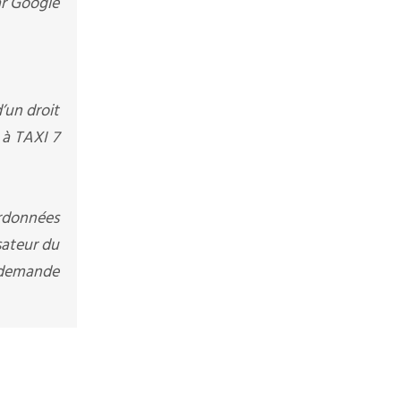
ar Google
d’un droit
e à
TAXI 7
ordonnées
sateur du
a demande