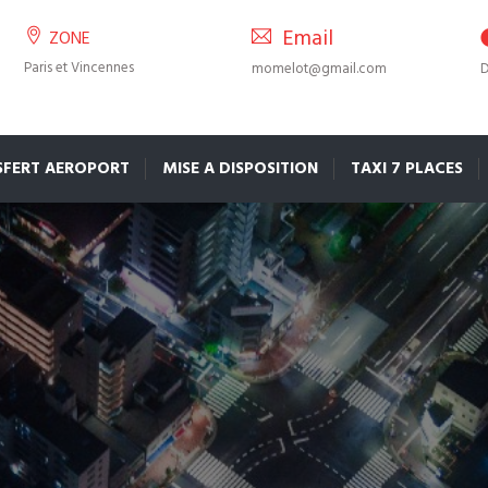
Email
ZONE
Paris et Vincennes
momelot@gmail.com
D
SFERT AEROPORT
MISE A DISPOSITION
TAXI 7 PLACES