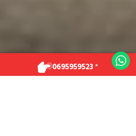
VOTRE TAXI
0695959523
*
Vos déplacements en toute sécurité et dans
un confort optimal.
Demande de Réservation
0695959523