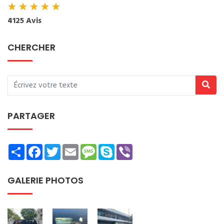
★
★
★
★
★
4125 Avis
CHERCHER
PARTAGER
Share
Facebook
Twitter
Email
Message
Skype
Viber
GALERIE PHOTOS