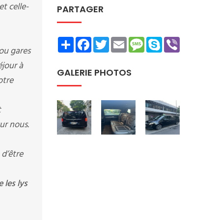
t celle-
PARTAGER
Share
Facebook
Twitter
Email
Message
Skype
Viber
 ou gares
éjour à
GALERIE PHOTOS
otre
t
ur nous.
 d’être
 les lys