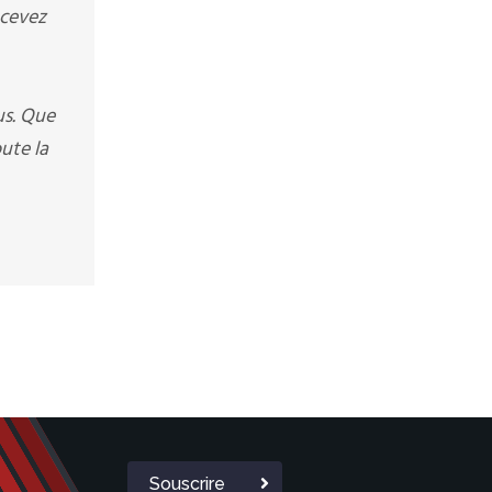
ecevez
us. Que
ute la
Souscrire