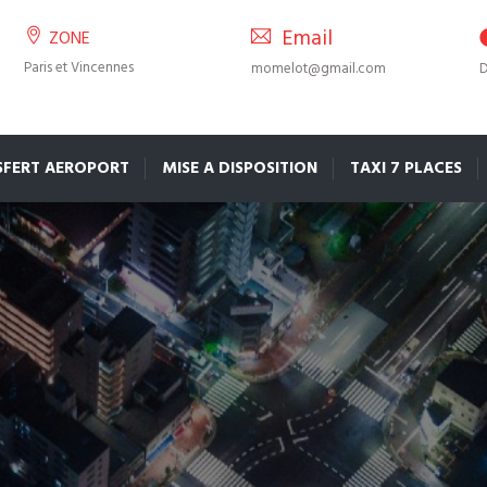
Email
ZONE
Paris et Vincennes
momelot@gmail.com
D
SFERT AEROPORT
MISE A DISPOSITION
TAXI 7 PLACES