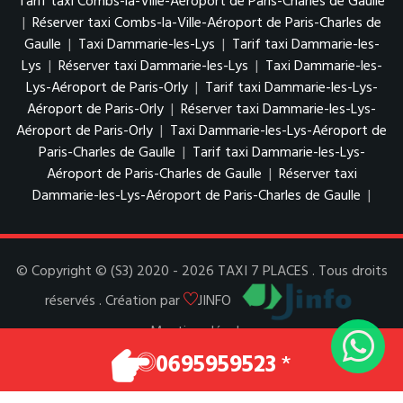
Tarif taxi Combs-la-Ville-Aéroport de Paris-Charles de Gaulle
|
Réserver taxi Combs-la-Ville-Aéroport de Paris-Charles de
Gaulle
|
Taxi Dammarie-les-Lys
|
Tarif taxi Dammarie-les-
Lys
|
Réserver taxi Dammarie-les-Lys
|
Taxi Dammarie-les-
Lys-Aéroport de Paris-Orly
|
Tarif taxi Dammarie-les-Lys-
Aéroport de Paris-Orly
|
Réserver taxi Dammarie-les-Lys-
Aéroport de Paris-Orly
|
Taxi Dammarie-les-Lys-Aéroport de
Paris-Charles de Gaulle
|
Tarif taxi Dammarie-les-Lys-
Aéroport de Paris-Charles de Gaulle
|
Réserver taxi
Dammarie-les-Lys-Aéroport de Paris-Charles de Gaulle
|
© Copyright © (S3) 2020 - 2026 TAXI 7 PLACES . Tous droits
réservés . Création par
JINFO
Mentions légales
Espace Pro
0695959523
*