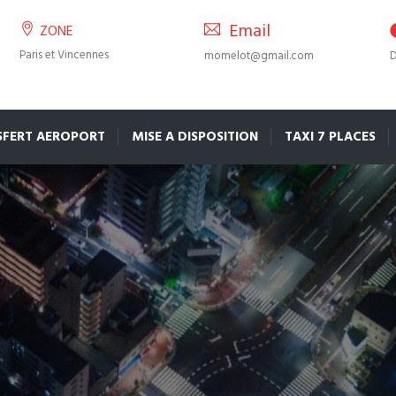
Email
ZONE
Paris et Vincennes
momelot@gmail.com
D
SFERT AEROPORT
MISE A DISPOSITION
TAXI 7 PLACES