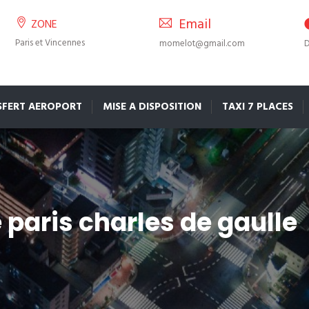
Email
ZONE
Paris et Vincennes
momelot@gmail.com
D
SFERT AEROPORT
MISE A DISPOSITION
TAXI 7 PLACES
 paris charles de gaulle