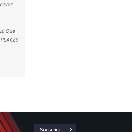
ecevez
us. Que
 7 PLACES
Souscrire