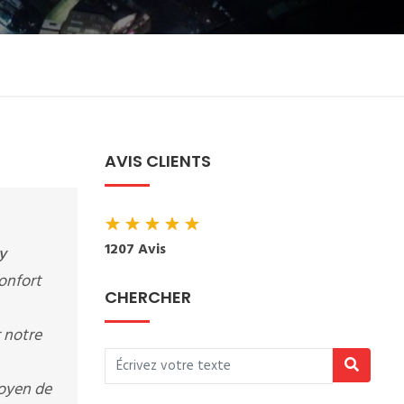
AVIS CLIENTS
★
★
★
★
★
1207 Avis
y
confort
CHERCHER
r notre
moyen de