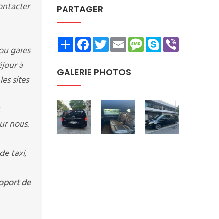
contacter
PARTAGER
Share
Facebook
Twitter
Email
Message
Skype
Viber
 ou gares
éjour à
GALERIE PHOTOS
les sites
t
ur nous.
e taxi,
roport de