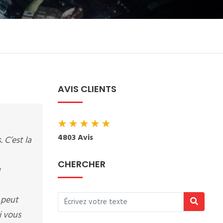
AVIS CLIENTS
★
★
★
★
★
4803 Avis
s
. C’est la
CHERCHER
u
 peut
i vous