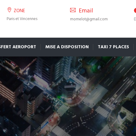
Email
ZONE
Paris et Vincennes
momelot@gmail.com
D
SFERT AEROPORT
MISE A DISPOSITION
TAXI 7 PLACES