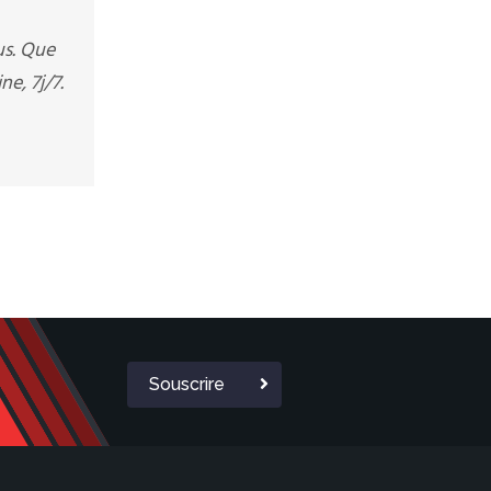
us. Que
e, 7j/7.
Souscrire