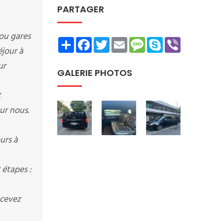
PARTAGER
 ou gares
Share
Facebook
Twitter
Email
Message
Skype
Viber
éjour à
ur
GALERIE PHOTOS
t
ur nous.
urs à
 étapes :
ecevez