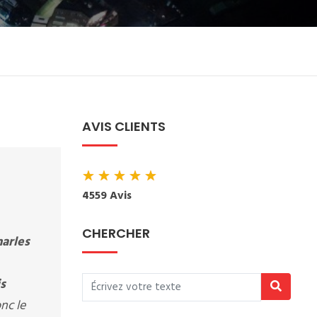
AVIS CLIENTS
★
★
★
★
★
4559 Avis
CHERCHER
harles
s
onc le