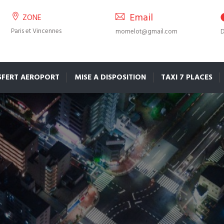
Email
ZONE
Paris et Vincennes
momelot@gmail.com
D
SFERT AEROPORT
MISE A DISPOSITION
TAXI 7 PLACES